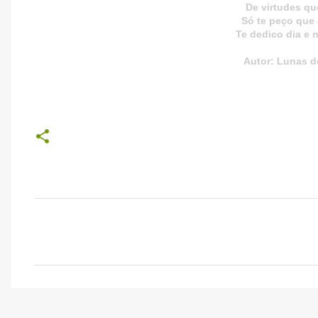
De virtudes que
Só te peço que
Te dedico dia e 
Autor: Lunas d
C
o
m
e
n