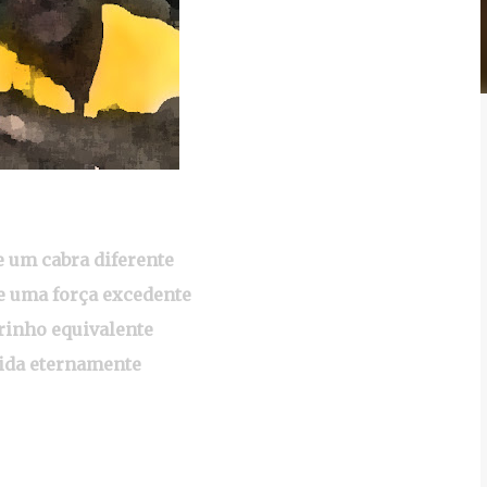
e um cabra diferente
e uma força excedente
rinho equivalente
uida eternamente