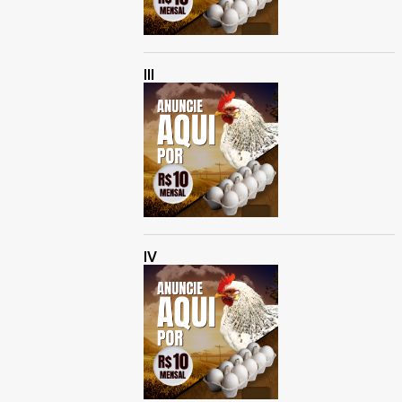
III
IV