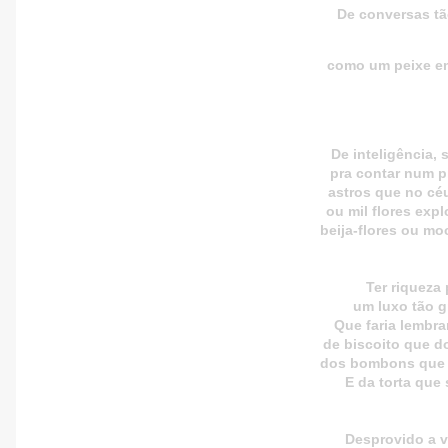
De conversas tã
como um peixe em
De inteligência, 
pra contar num p
astros que no cé
ou mil flores exp
beija-flores ou mo
Ter riqueza 
um luxo tão g
Que faria lembra
de biscoito que do
dos bombons que 
E da torta que 
Desprovido a v