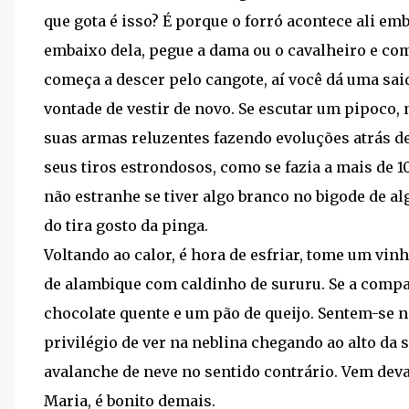
que gota é isso? É porque o forró acontece ali em
embaixo dela, pegue a dama ou o cavalheiro e come
começa a descer pelo cangote, aí você dá uma saidi
vontade de vestir de novo. Se escutar um pipoco,
suas armas reluzentes fazendo evoluções atrás 
seus tiros estrondosos, como se fazia a mais de 
não estranhe se tiver algo branco no bigode de a
do tira gosto da pinga.
Voltando ao calor, é hora de esfriar, tome um vin
de alambique com caldinho de sururu. Se a compan
chocolate quente e um pão de queijo. Sentem-se n
privilégio de ver na neblina chegando ao alto da
avalanche de neve no sentido contrário. Vem devag
Maria, é bonito demais.