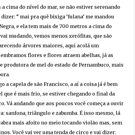
s a cima do nível do mar, se não estiver serenando
i dizer: “ mai pra quê bixiga ‘fulana’ me mandou
 Negra, e ela tem mais de 700 metros a cima do
o vai mudando, vemos menos xerófitas, que são
arecendo árvores maiores, aqui acolá um
lembramos flores e flores atraem abelhas, já as
e produtora de mel do estado de Pernambuco, mais
ora.
o a capela de são Francisco, a aí a coisa já é bem
 que é mais frio, se estiver chegando o final da
saco. Vá andando que aos poucos você começa a ouvir
a: sanfona, triângulo e zabumba. É isso mesmo, lá
cabra mais afoito no meio tocando violão mas, sem
os. Você vai ver uma tenda de circo e vai dizer: