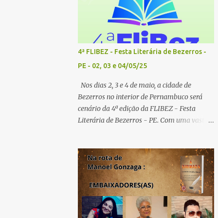
4ª FLIBEZ - Festa Literária de Bezerros -
PE - 02, 03 e 04/05/25
Nos dias 2, 3 e 4 de maio, a cidade de
Bezerros no interior de Pernambuco será
cenário da 4ª edição da FLIBEZ - Festa
Literária de Bezerros - PE. Com uma vasta
programação de palestras, lançamentos de
livros, exposição comercial, entrevistas,
saraus poéticos, atividades recreativas e
culturais. Tema: Em tudo há poesia
Homenageados: Escritor Dr. Alex Brito e
Poeta Severino Pedro PAINÉIS LITERÁRIOS:
1º painel- 02/05/25 - 9h: Tema: Em Tudo
Há Poesia - Mediador: Severino Pedro e