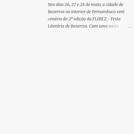
parte da campanha NA ROTA DE MANOEL
Nos dias 26, 27 e 28 de maio, a cidade de
GONZAGA , você pode entrar em contato
Bezerros no interior de Pernambuco será
com o(a) embaixador(a) e sugerir que um
cenário da 2ª edição da FLIBEZ - Festa
dos livros seja doado para a sua biblioteca
Literária de Bezerros. Com uma vasta
preferida. Conheça nossos embaixadores e
programação de palestras, lançamentos de
embaixadoras: Recife: Prof. Gérson de
livros, exposição comercial, entrevistas,
Andrade Olinda: Jaboatão dos Guararapes:
saraus poéticos, atividades recreativas e
Moreno: Flávio Torres Vitória de Santo
culturais. O evento acontecerá na Escola
Antão: Profa. Maria do Carmo Pombos:
Municipal Desembargador Felismino
Gra...
Guedes, situada na praça São Sebastião.
Entrada: 1 quilo de alimento não perecível.
PAINÉIS: 1º painel - 26/05/23 - 9h:
Literatura de cordel, a poesia da gente -
Convidada: Ediana Torres, cordelista.
Convidado: Biu Lourenço, cordelista e
repentista. Mediador: Severino Pedro,
cordelista e compositor. Nesse painel, os
cordelistas bezerrenses membros da
AMALB- Associação do Movimento Artístico