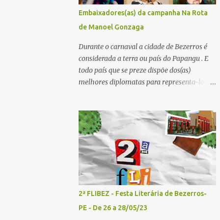
convidados - Acesse aqui para se inscrever
Embaixadores(as) da campanha Na Rota
2º painel- 02/05/25 - 10h30: Tema: Saúde
de Manoel Gonzaga
Mental e Poesia - Mediador: Pierre Pessôa
Convidados: Cristina Silva e Diogo Pessôa -
Durante o carnaval a cidade de Bezerros é
Acesse aqui para se inscrever 3º painel-
considerada a terra ou país do Papangu . E
02/05/25 - 14h30: Tema: A poesia que
todo país que se preze dispõe dos(as)
Encanta e Conta Histórias - Mediador:
melhores diplomatas para representa-lo.
Janilson Sales Convidados: Ediana Torres e
Por essa razão o Bistrô do Matuto Produções
Biu Lourenço - Acesse aqui para se increver
Multiculturais convidou uma pessoa de cada
4º painel- 02/05/25 - 16h: Tema: Dizeres
município onde a campanha NA ROTA DE
Poéticos - Mediador: Pedro...
MANOEL GONZAGA vai passar doando os
livros A QUEIMADA do escritor Lunas Costa
nas escolas públicas e particulares, e
também nas salas de leitura e bibliotecas
comunitárias. Essas pessoas serão
EMBAIXADORES e EMBAIXADORAS da
2ª FLIBEZ - Festa Literária de Bezerros-
campanha nos seus respectivos municípios.
PE - De 26 a 28/05/23
Se você mora em um dos municípios que faz