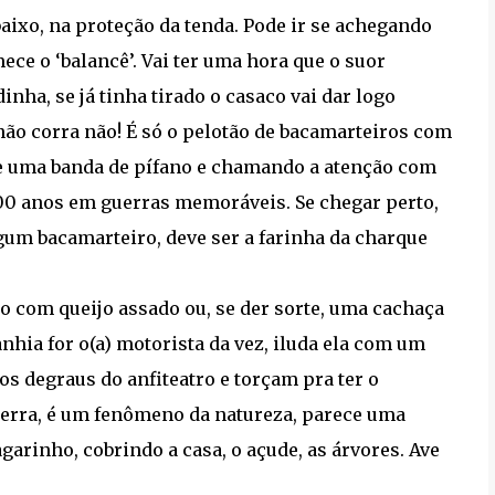
baixo, na proteção da tenda. Pode ir se achegando
ce o ‘balancê’. Vai ter uma hora que o suor
nha, se já tinha tirado o casaco vai dar logo
 não corra não! É só o pelotão de bacamarteiros com
de uma banda de pífano e chamando a atenção com
100 anos em guerras memoráveis. Se chegar perto,
lgum bacamarteiro, deve ser a farinha da charque
ho com queijo assado ou, se der sorte, uma cachaça
hia for o(a) motorista da vez, iluda ela com um
os degraus do anfiteatro e torçam pra ter o
 serra, é um fenômeno da natureza, parece uma
arinho, cobrindo a casa, o açude, as árvores. Ave