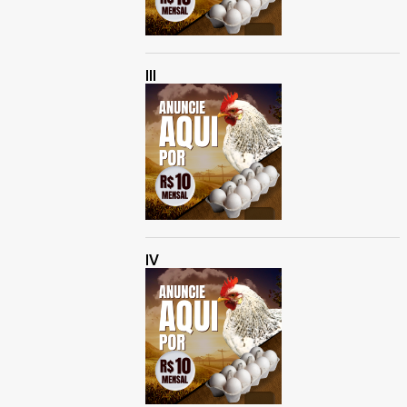
III
IV