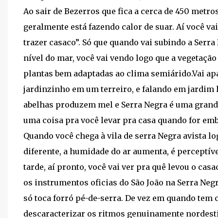
Ao sair de Bezerros que fica a cerca de 450 metro
geralmente está fazendo calor de suar. Aí você va
trazer casaco”. Só que quando vai subindo a Serra
nível do mar, você vai vendo logo que a vegetaçã
plantas bem adaptadas ao clima semiárido.Vai ap
jardinzinho em um terreiro, e falando em jardim 
abelhas produzem mel e Serra Negra é uma grand
uma coisa pra você levar pra casa quando for emb
Quando você chega à vila de serra Negra avista log
diferente, a humidade do ar aumenta, é perceptível
tarde, aí pronto, você vai ver pra quê levou o ca
os instrumentos oficias do São João na Serra Negr
só toca forró pé-de-serra. De vez em quando tem 
descaracterizar os ritmos genuinamente nordestin