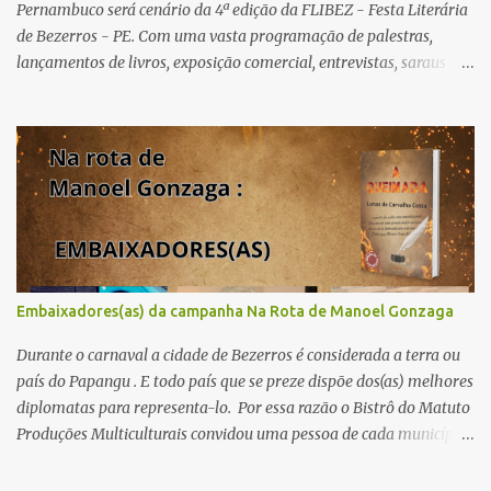
Pernambuco será cenário da 4ª edição da FLIBEZ - Festa Literária
de Bezerros - PE. Com uma vasta programação de palestras,
lançamentos de livros, exposição comercial, entrevistas, saraus
poéticos, atividades recreativas e culturais. Tema: Em tudo há
poesia Homenageados: Escritor Dr. Alex Brito e Poeta Severino
Pedro PAINÉIS LITERÁRIOS: 1º painel- 02/05/25 - 9h: Tema: Em
Tudo Há Poesia - Mediador: Severino Pedro e convidados -
Acesse aqui para se inscrever 2º painel- 02/05/25 - 10h30: Tema:
Saúde Mental e Poesia - Mediador: Pierre Pessôa Convidados:
Cristina Silva e Diogo Pessôa - Acesse aqui para se inscrever 3º
painel- 02/05/25 - 14h30: Tema: A poesia que Encanta e Conta
Histórias - Mediador: Janilson Sales Convidados: Ediana Torres e
Embaixadores(as) da campanha Na Rota de Manoel Gonzaga
Biu Lourenço - Acesse aqui para se increver 4º painel- 02/05/25 -
16h: Tema: Dizeres Poéticos - Mediador: Pedro...
Durante o carnaval a cidade de Bezerros é considerada a terra ou
país do Papangu . E todo país que se preze dispõe dos(as) melhores
diplomatas para representa-lo. Por essa razão o Bistrô do Matuto
Produções Multiculturais convidou uma pessoa de cada município
onde a campanha NA ROTA DE MANOEL GONZAGA vai passar
doando os livros A QUEIMADA do escritor Lunas Costa nas