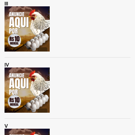
III
IV
V