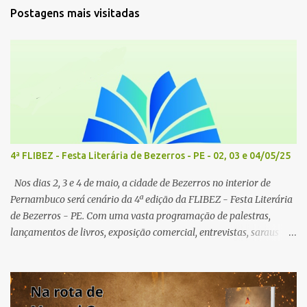
Postagens mais visitadas
4ª FLIBEZ - Festa Literária de Bezerros - PE - 02, 03 e 04/05/25
Nos dias 2, 3 e 4 de maio, a cidade de Bezerros no interior de
Pernambuco será cenário da 4ª edição da FLIBEZ - Festa Literária
de Bezerros - PE. Com uma vasta programação de palestras,
lançamentos de livros, exposição comercial, entrevistas, saraus
poéticos, atividades recreativas e culturais. Tema: Em tudo há
poesia Homenageados: Escritor Dr. Alex Brito e Poeta Severino
Pedro PAINÉIS LITERÁRIOS: 1º painel- 02/05/25 - 9h: Tema: Em
Tudo Há Poesia - Mediador: Severino Pedro e convidados -