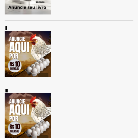
II
III