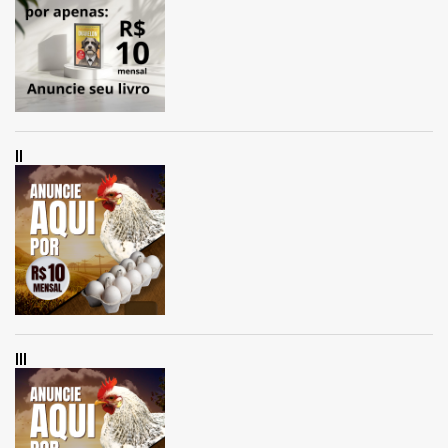
II
III