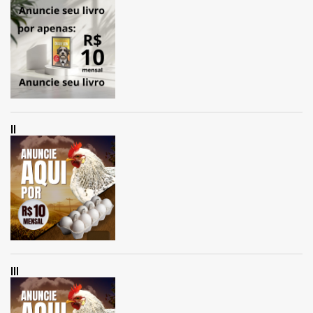
II
III