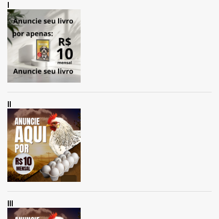
I
II
III