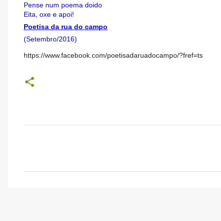
Pense num poema doido
Eita, oxe e apoi!
Poetisa da rua do campo
(Setembro/2016)
https://www.facebook.com/poetisadaruadocampo/?fref=ts
C
o
m
e
n
t