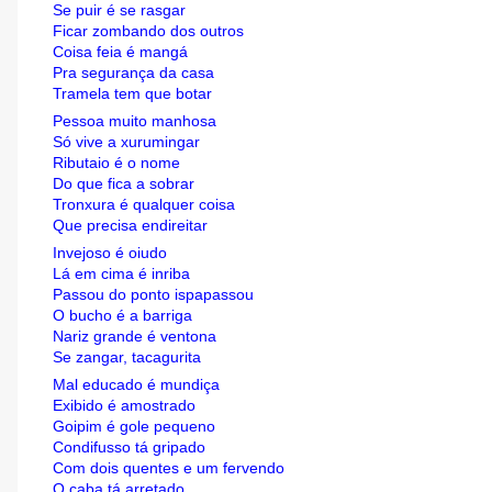
Se puir é se rasgar
Ficar zombando dos outros
Coisa feia é mangá
Pra segurança da casa
Tramela tem que botar
Pessoa muito manhosa
Só vive a xurumingar
Ributaio é o nome
Do que fica a sobrar
Tronxura é qualquer coisa
Que precisa endireitar
Invejoso é oiudo
Lá em cima é inriba
Passou do ponto ispapassou
O bucho é a barriga
Nariz grande é ventona
Se zangar, tacagurita
Mal educado é mundiça
Exibido é amostrado
Goipim é gole pequeno
Condifusso tá gripado
Com dois quentes e um fervendo
O caba tá arretado