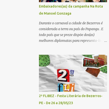
convidados - Acesse aqui para se inscrever
Embaixadores(as) da campanha Na Rota
2º painel- 02/05/25 - 10h30: Tema: Saúde
de Manoel Gonzaga
Mental e Poesia - Mediador: Pierre Pessôa
Convidados: Cristina Silva e Diogo Pessôa -
Durante o carnaval a cidade de Bezerros é
Acesse aqui para se inscrever 3º painel-
considerada a terra ou país do Papangu . E
02/05/25 - 14h30: Tema: A poesia que
todo país que se preze dispõe dos(as)
Encanta e Conta Histórias - Mediador:
melhores diplomatas para representa-lo.
Janilson Sales Convidados: Ediana Torres e
Por essa razão o Bistrô do Matuto Produções
Biu Lourenço - Acesse aqui para se increver
Multiculturais convidou uma pessoa de cada
4º painel- 02/05/25 - 16h: Tema: Dizeres
município onde a campanha NA ROTA DE
Poéticos - Mediador: Pedro...
MANOEL GONZAGA vai passar doando os
livros A QUEIMADA do escritor Lunas Costa
nas escolas públicas e particulares, e
também nas salas de leitura e bibliotecas
comunitárias. Essas pessoas serão
EMBAIXADORES e EMBAIXADORAS da
2ª FLIBEZ - Festa Literária de Bezerros-
campanha nos seus respectivos municípios.
PE - De 26 a 28/05/23
Se você mora em um dos municípios que faz