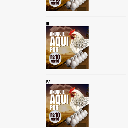
III
IV