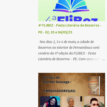
4ª FLIBEZ - Festa Literária de Bezerros -
PE - 02, 03 e 04/05/25
Nos dias 2, 3 e 4 de maio, a cidade de
Bezerros no interior de Pernambuco será
cenário da 4ª edição da FLIBEZ - Festa
Literária de Bezerros - PE. Com uma vasta
programação de palestras, lançamentos de
livros, exposição comercial, entrevistas,
saraus poéticos, atividades recreativas e
culturais. Tema: Em tudo há poesia
Homenageados: Escritor Dr. Alex Brito e
Poeta Severino Pedro PAINÉIS LITERÁRIOS:
1º painel- 02/05/25 - 9h: Tema: Em Tudo
Há Poesia - Mediador: Severino Pedro e