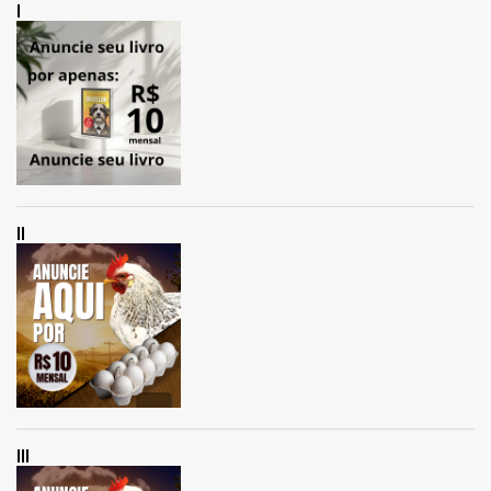
I
II
III