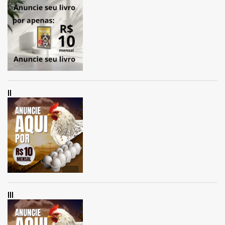
II
III