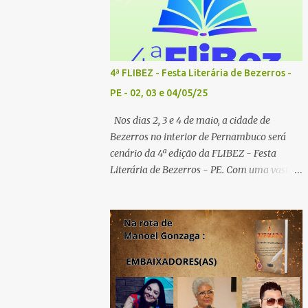
4ª FLIBEZ - Festa Literária de Bezerros -
PE - 02, 03 e 04/05/25
Nos dias 2, 3 e 4 de maio, a cidade de
Bezerros no interior de Pernambuco será
cenário da 4ª edição da FLIBEZ - Festa
Literária de Bezerros - PE. Com uma vasta
programação de palestras, lançamentos de
livros, exposição comercial, entrevistas,
saraus poéticos, atividades recreativas e
culturais. Tema: Em tudo há poesia
Homenageados: Escritor Dr. Alex Brito e
Poeta Severino Pedro PAINÉIS LITERÁRIOS:
1º painel- 02/05/25 - 9h: Tema: Em Tudo
Há Poesia - Mediador: Severino Pedro e