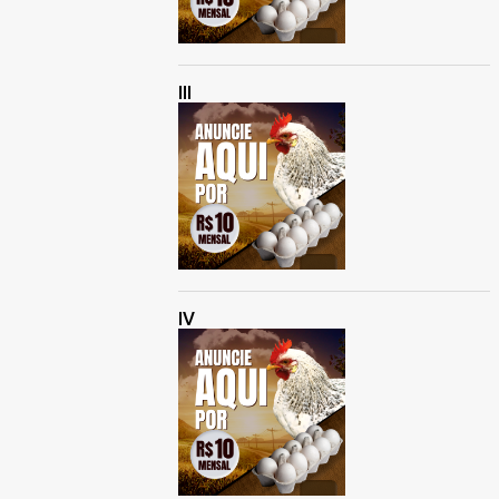
III
IV