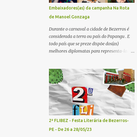
convidados - Acesse aqui para se inscrever
Embaixadores(as) da campanha Na Rota
2º painel- 02/05/25 - 10h30: Tema: Saúde
de Manoel Gonzaga
Mental e Poesia - Mediador: Pierre Pessôa
Convidados: Cristina Silva e Diogo Pessôa -
Durante o carnaval a cidade de Bezerros é
Acesse aqui para se inscrever 3º painel-
considerada a terra ou país do Papangu . E
02/05/25 - 14h30: Tema: A poesia que
todo país que se preze dispõe dos(as)
Encanta e Conta Histórias - Mediador:
melhores diplomatas para representa-lo.
Janilson Sales Convidados: Ediana Torres e
Por essa razão o Bistrô do Matuto Produções
Biu Lourenço - Acesse aqui para se increver
Multiculturais convidou uma pessoa de cada
4º painel- 02/05/25 - 16h: Tema: Dizeres
município onde a campanha NA ROTA DE
Poéticos - Mediador: Pedro...
MANOEL GONZAGA vai passar doando os
livros A QUEIMADA do escritor Lunas Costa
nas escolas públicas e particulares, e
também nas salas de leitura e bibliotecas
comunitárias. Essas pessoas serão
EMBAIXADORES e EMBAIXADORAS da
2ª FLIBEZ - Festa Literária de Bezerros-
campanha nos seus respectivos municípios.
PE - De 26 a 28/05/23
Se você mora em um dos municípios que faz