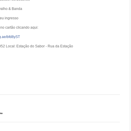
valho & Banda
eu ingresso
no cartão clicando aqui:
ag.ae/bfd8yST
52 Local: Estação do Sabor - Rua da Estação