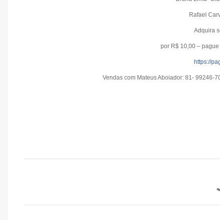
Rafael Car
Adquira s
por R$ 10,00 – pague 
https://p
Vendas com Mateus Aboiador: 81- 99246-70
C
o
m
e