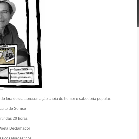
de fora dessa apresentação cheia de humor e sabedoria popular.
uito do Sorriso
rtir das 20 horas
Poeta Declamador
ssicos Nordestinos