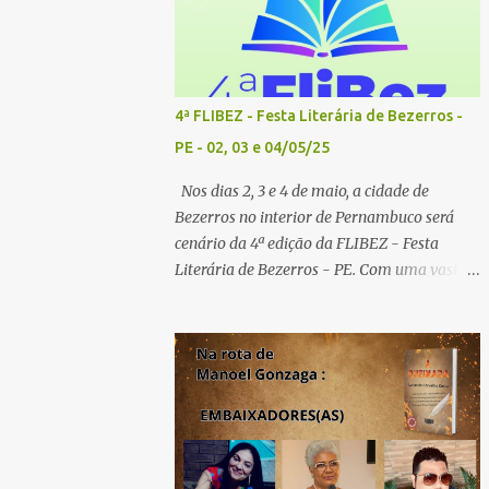
4ª FLIBEZ - Festa Literária de Bezerros -
PE - 02, 03 e 04/05/25
Nos dias 2, 3 e 4 de maio, a cidade de
Bezerros no interior de Pernambuco será
cenário da 4ª edição da FLIBEZ - Festa
Literária de Bezerros - PE. Com uma vasta
programação de palestras, lançamentos de
livros, exposição comercial, entrevistas,
saraus poéticos, atividades recreativas e
culturais. Tema: Em tudo há poesia
Homenageados: Escritor Dr. Alex Brito e
Poeta Severino Pedro PAINÉIS LITERÁRIOS:
1º painel- 02/05/25 - 9h: Tema: Em Tudo
Há Poesia - Mediador: Severino Pedro e