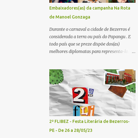
convidados - Acesse aqui para se inscrever
Embaixadores(as) da campanha Na Rota
2º painel- 02/05/25 - 10h30: Tema: Saúde
de Manoel Gonzaga
Mental e Poesia - Mediador: Pierre Pessôa
Convidados: Cristina Silva e Diogo Pessôa -
Durante o carnaval a cidade de Bezerros é
Acesse aqui para se inscrever 3º painel-
considerada a terra ou país do Papangu . E
02/05/25 - 14h30: Tema: A poesia que
todo país que se preze dispõe dos(as)
Encanta e Conta Histórias - Mediador:
melhores diplomatas para representa-lo.
Janilson Sales Convidados: Ediana Torres e
Por essa razão o Bistrô do Matuto Produções
Biu Lourenço - Acesse aqui para se increver
Multiculturais convidou uma pessoa de cada
4º painel- 02/05/25 - 16h: Tema: Dizeres
município onde a campanha NA ROTA DE
Poéticos - Mediador: Pedro...
MANOEL GONZAGA vai passar doando os
livros A QUEIMADA do escritor Lunas Costa
nas escolas públicas e particulares, e
também nas salas de leitura e bibliotecas
comunitárias. Essas pessoas serão
EMBAIXADORES e EMBAIXADORAS da
2ª FLIBEZ - Festa Literária de Bezerros-
campanha nos seus respectivos municípios.
PE - De 26 a 28/05/23
Se você mora em um dos municípios que faz