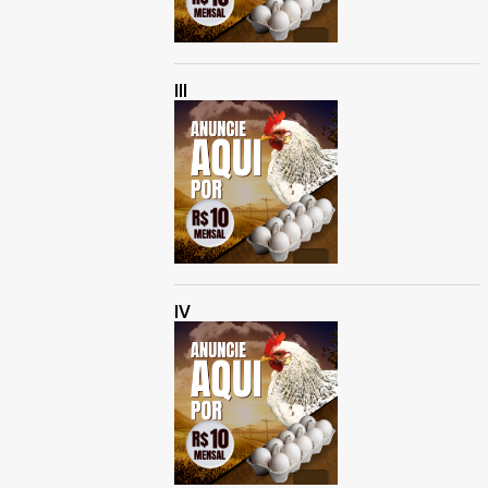
III
IV