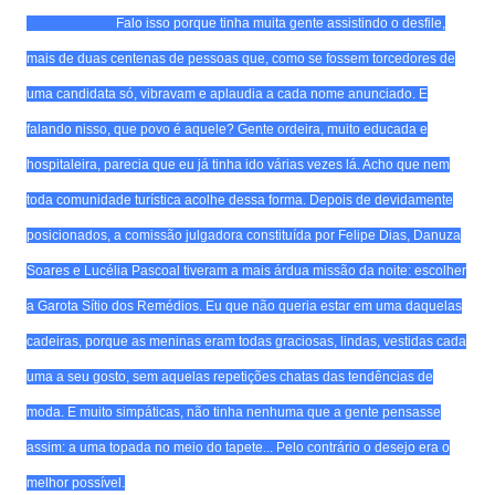
Falo isso porque tinha muita gente assistindo o desfile,
mais de duas centenas de pessoas que, como se fossem torcedores de
uma candidata só, vibravam e aplaudia a cada nome anunciado. E
falando nisso, que povo é aquele? Gente ordeira, muito educada e
hospitaleira, parecia que eu já tinha ido várias vezes lá. Acho que nem
toda comunidade turística acolhe dessa forma. Depois de devidamente
posicionados, a comissão julgadora constituída por Felipe Dias, Danuza
Soares e Lucélia Pascoal tiveram a mais árdua missão da noite: escolher
a Garota Sítio dos Remédios. Eu que não queria estar em uma daquelas
cadeiras, porque as meninas eram todas graciosas, lindas, vestidas cada
uma a seu gosto, sem aquelas repetições chatas das tendências de
moda. E muito simpáticas, não tinha nenhuma que a gente pensasse
assim: a uma topada no meio do tapete... Pelo contrário o desejo era o
melhor possível.