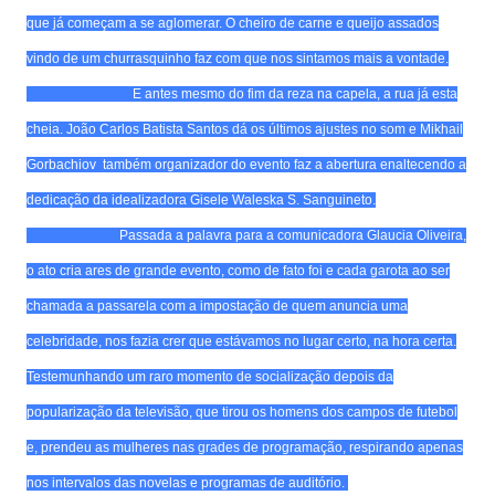
que já começam a se aglomerar. O cheiro de carne e queijo assados
vindo de um churrasquinho faz com que nos sintamos mais a vontade.
E antes mesmo do fim da reza na capela, a rua já esta
cheia. João Carlos Batista Santos dá os últimos ajustes no som e Mikhail
Gorbachiov também organizador do evento faz a abertura enaltecendo a
dedicação da idealizadora Gisele Waleska S. Sanguineto.
Passada a palavra para a comunicadora Glaucia Oliveira,
o ato cria ares de grande evento, como de fato foi e cada garota ao ser
chamada a passarela com a impostação de quem anuncia uma
celebridade, nos fazia crer que estávamos no lugar certo, na hora certa.
Testemunhando um raro momento de socialização depois da
popularização da televisão, que tirou os homens dos campos de futebol
e, prendeu as mulheres nas grades de programação, respirando apenas
nos intervalos das novelas e programas de auditório.