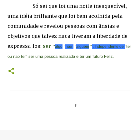
Só sei que foi uma noite inesquecível,
uma idéia brilhante que foi bem acolhida pela
comunidade e revelou pessoas com ânsias e
objetivos que talvez nuca tiveram a liberdade de
expressa-los:
ser
"
"
"
"
"ter
algo
, ser
alguém
. Independente de
ou não ter" ser uma pessoa realizada e ter um futuro Feliz.
C
o
m
e
n