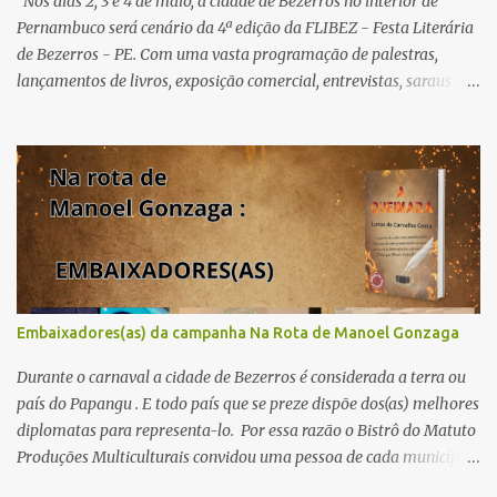
Nos dias 2, 3 e 4 de maio, a cidade de Bezerros no interior de
Pernambuco será cenário da 4ª edição da FLIBEZ - Festa Literária
de Bezerros - PE. Com uma vasta programação de palestras,
lançamentos de livros, exposição comercial, entrevistas, saraus
poéticos, atividades recreativas e culturais. Tema: Em tudo há
poesia Homenageados: Escritor Dr. Alex Brito e Poeta Severino
Pedro PAINÉIS LITERÁRIOS: 1º painel- 02/05/25 - 9h: Tema: Em
Tudo Há Poesia - Mediador: Severino Pedro e convidados -
Acesse aqui para se inscrever 2º painel- 02/05/25 - 10h30: Tema:
Saúde Mental e Poesia - Mediador: Pierre Pessôa Convidados:
Cristina Silva e Diogo Pessôa - Acesse aqui para se inscrever 3º
painel- 02/05/25 - 14h30: Tema: A poesia que Encanta e Conta
Histórias - Mediador: Janilson Sales Convidados: Ediana Torres e
Embaixadores(as) da campanha Na Rota de Manoel Gonzaga
Biu Lourenço - Acesse aqui para se increver 4º painel- 02/05/25 -
16h: Tema: Dizeres Poéticos - Mediador: Pedro...
Durante o carnaval a cidade de Bezerros é considerada a terra ou
país do Papangu . E todo país que se preze dispõe dos(as) melhores
diplomatas para representa-lo. Por essa razão o Bistrô do Matuto
Produções Multiculturais convidou uma pessoa de cada município
onde a campanha NA ROTA DE MANOEL GONZAGA vai passar