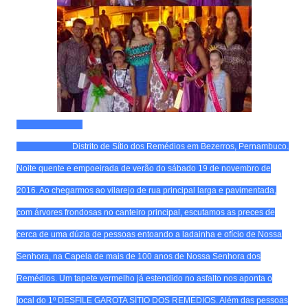
Distrito de Sítio dos Remédios em Bezerros, Pernambuco.
Noite quente e empoeirada de verão do sábado 19 de novembro de
2016. Ao chegarmos ao vilarejo de rua principal larga e pavimentada,
com árvores frondosas no canteiro principal, escutamos as preces de
cerca de uma dúzia de pessoas entoando a ladainha e ofício de Nossa
Senhora, na Capela de mais de 100 anos de Nossa Senhora dos
Remédios. Um tapete vermelho já estendido no asfalto nos aponta o
local do 1º DESFILE GAROTA SÍTIO DOS REMÉDIOS. Além das pessoas