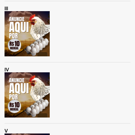
III
IV
V