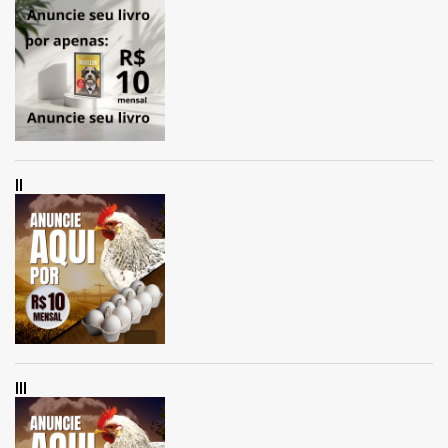
II
III