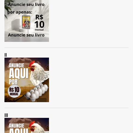
II
III