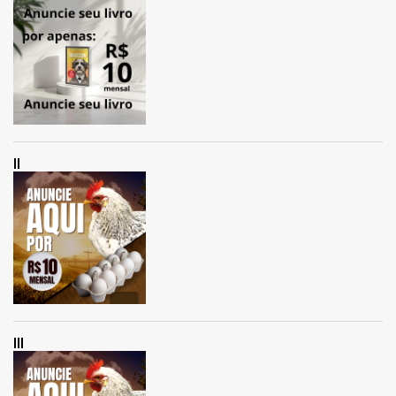
II
III