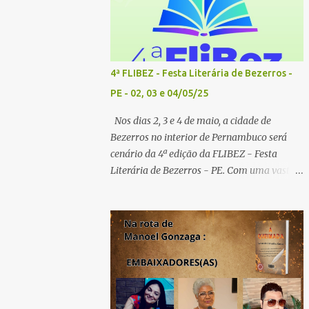
4ª FLIBEZ - Festa Literária de Bezerros -
PE - 02, 03 e 04/05/25
Nos dias 2, 3 e 4 de maio, a cidade de
Bezerros no interior de Pernambuco será
cenário da 4ª edição da FLIBEZ - Festa
Literária de Bezerros - PE. Com uma vasta
programação de palestras, lançamentos de
livros, exposição comercial, entrevistas,
saraus poéticos, atividades recreativas e
culturais. Tema: Em tudo há poesia
Homenageados: Escritor Dr. Alex Brito e
Poeta Severino Pedro PAINÉIS LITERÁRIOS:
1º painel- 02/05/25 - 9h: Tema: Em Tudo
Há Poesia - Mediador: Severino Pedro e