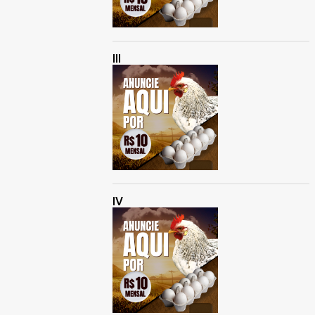
III
IV