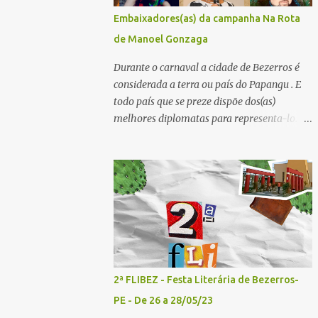
convidados - Acesse aqui para se inscrever
Embaixadores(as) da campanha Na Rota
2º painel- 02/05/25 - 10h30: Tema: Saúde
de Manoel Gonzaga
Mental e Poesia - Mediador: Pierre Pessôa
Convidados: Cristina Silva e Diogo Pessôa -
Durante o carnaval a cidade de Bezerros é
Acesse aqui para se inscrever 3º painel-
considerada a terra ou país do Papangu . E
02/05/25 - 14h30: Tema: A poesia que
todo país que se preze dispõe dos(as)
Encanta e Conta Histórias - Mediador:
melhores diplomatas para representa-lo.
Janilson Sales Convidados: Ediana Torres e
Por essa razão o Bistrô do Matuto Produções
Biu Lourenço - Acesse aqui para se increver
Multiculturais convidou uma pessoa de cada
4º painel- 02/05/25 - 16h: Tema: Dizeres
município onde a campanha NA ROTA DE
Poéticos - Mediador: Pedro...
MANOEL GONZAGA vai passar doando os
livros A QUEIMADA do escritor Lunas Costa
nas escolas públicas e particulares, e
também nas salas de leitura e bibliotecas
comunitárias. Essas pessoas serão
EMBAIXADORES e EMBAIXADORAS da
2ª FLIBEZ - Festa Literária de Bezerros-
campanha nos seus respectivos municípios.
PE - De 26 a 28/05/23
Se você mora em um dos municípios que faz