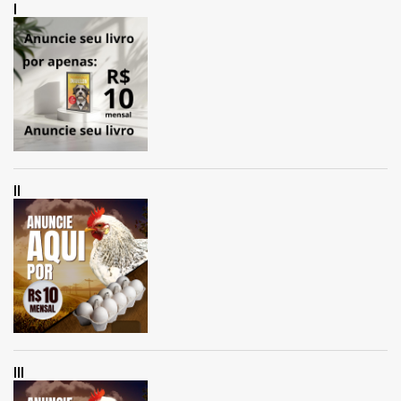
I
II
III