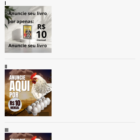
I
II
III