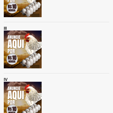
III
IV