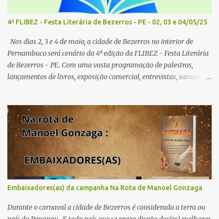
4ª FLIBEZ - Festa Literária de Bezerros - PE - 02, 03 e 04/05/25
Nos dias 2, 3 e 4 de maio, a cidade de Bezerros no interior de
Pernambuco será cenário da 4ª edição da FLIBEZ - Festa Literária
de Bezerros - PE. Com uma vasta programação de palestras,
lançamentos de livros, exposição comercial, entrevistas, saraus
poéticos, atividades recreativas e culturais. Tema: Em tudo há
poesia Homenageados: Escritor Dr. Alex Brito e Poeta Severino
Pedro PAINÉIS LITERÁRIOS: 1º painel- 02/05/25 - 9h: Tema: Em
Tudo Há Poesia - Mediador: Severino Pedro e convidados -
Acesse aqui para se inscrever 2º painel- 02/05/25 - 10h30: Tema:
Saúde Mental e Poesia - Mediador: Pierre Pessôa Convidados:
Cristina Silva e Diogo Pessôa - Acesse aqui para se inscrever 3º
painel- 02/05/25 - 14h30: Tema: A poesia que Encanta e Conta
Histórias - Mediador: Janilson Sales Convidados: Ediana Torres e
Embaixadores(as) da campanha Na Rota de Manoel Gonzaga
Biu Lourenço - Acesse aqui para se increver 4º painel- 02/05/25 -
16h: Tema: Dizeres Poéticos - Mediador: Pedro...
Durante o carnaval a cidade de Bezerros é considerada a terra ou