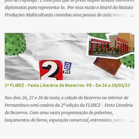
país do Papangu . E todo país que se preze dispõe dos(as) melhores
diplomatas para representa-lo. Por essa razão o Bistrô do Matuto
Produções Multiculturais convidou uma pessoa de cada município
onde a campanha NA ROTA DE MANOEL GONZAGA vai passar
doando os livros A QUEIMADA do escritor Lunas Costa nas
escolas públicas e particulares, e também nas salas de leitura e
bibliotecas comunitárias. Essas pessoas serão EMBAIXADORES e
EMBAIXADORAS da campanha nos seus respectivos municípios.
Se você mora em um dos municípios que faz parte da campanha
NA ROTA DE MANOEL GONZAGA , você pode entrar em contato
com o(a) embaixador(a) e sugerir que um dos livros seja doado
para a sua biblioteca preferida. Conheça nossos embaixadores e
2ª FLIBEZ - Festa Literária de Bezerros- PE - De 26 a 28/05/23
embaixadoras: Recife: Prof. Gérson de Andrade Olinda: Jaboatão
dos Guararapes: Moreno: Flávio Torres Vitória de Santo Antão:
Nos dias 26, 27 e 28 de maio, a cidade de Bezerros no interior de
Profa. Maria do Carmo Pombos: Gra...
Pernambuco será cenário da 2ª edição da FLIBEZ - Festa Literária
de Bezerros. Com uma vasta programação de palestras,
lançamentos de livros, exposição comercial, entrevistas, saraus
poéticos, atividades recreativas e culturais. O evento acontecerá na
Escola Municipal Desembargador Felismino Guedes, situada na