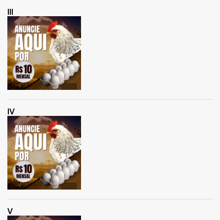
III
IV
V