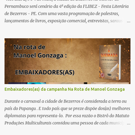
Pernambuco será cenário da 4ª edição da FLIBEZ - Festa Literária
de Bezerros - PE. Com uma vasta programação de palestras,
lançamentos de livros, exposição comercial, entrevistas, saraus
poéticos, atividades recreativas e culturais. Tema: Em tudo há
poesia Homenageados: Escritor Dr. Alex Brito e Poeta Severino
Pedro PAINÉIS LITERÁRIOS: 1º painel- 02/05/25 - 9h: Tema: Em
Tudo Há Poesia - Mediador: Severino Pedro e convidados -
Acesse aqui para se inscrever 2º painel- 02/05/25 - 10h30: Tema:
Saúde Mental e Poesia - Mediador: Pierre Pessôa Convidados:
Cristina Silva e Diogo Pessôa - Acesse aqui para se inscrever 3º
painel- 02/05/25 - 14h30: Tema: A poesia que Encanta e Conta
Histórias - Mediador: Janilson Sales Convidados: Ediana Torres e
Embaixadores(as) da campanha Na Rota de Manoel Gonzaga
Biu Lourenço - Acesse aqui para se increver 4º painel- 02/05/25 -
16h: Tema: Dizeres Poéticos - Mediador: Pedro...
Durante o carnaval a cidade de Bezerros é considerada a terra ou
país do Papangu . E todo país que se preze dispõe dos(as) melhores
diplomatas para representa-lo. Por essa razão o Bistrô do Matuto
Produções Multiculturais convidou uma pessoa de cada município
onde a campanha NA ROTA DE MANOEL GONZAGA vai passar