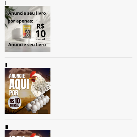
I
II
III