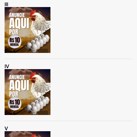
III
IV
V