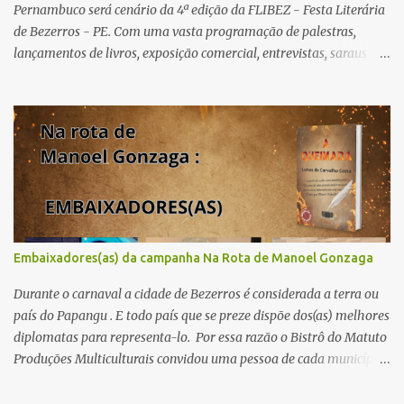
Pernambuco será cenário da 4ª edição da FLIBEZ - Festa Literária
de Bezerros - PE. Com uma vasta programação de palestras,
lançamentos de livros, exposição comercial, entrevistas, saraus
poéticos, atividades recreativas e culturais. Tema: Em tudo há
poesia Homenageados: Escritor Dr. Alex Brito e Poeta Severino
Pedro PAINÉIS LITERÁRIOS: 1º painel- 02/05/25 - 9h: Tema: Em
Tudo Há Poesia - Mediador: Severino Pedro e convidados -
Acesse aqui para se inscrever 2º painel- 02/05/25 - 10h30: Tema:
Saúde Mental e Poesia - Mediador: Pierre Pessôa Convidados:
Cristina Silva e Diogo Pessôa - Acesse aqui para se inscrever 3º
painel- 02/05/25 - 14h30: Tema: A poesia que Encanta e Conta
Histórias - Mediador: Janilson Sales Convidados: Ediana Torres e
Embaixadores(as) da campanha Na Rota de Manoel Gonzaga
Biu Lourenço - Acesse aqui para se increver 4º painel- 02/05/25 -
16h: Tema: Dizeres Poéticos - Mediador: Pedro...
Durante o carnaval a cidade de Bezerros é considerada a terra ou
país do Papangu . E todo país que se preze dispõe dos(as) melhores
diplomatas para representa-lo. Por essa razão o Bistrô do Matuto
Produções Multiculturais convidou uma pessoa de cada município
onde a campanha NA ROTA DE MANOEL GONZAGA vai passar
doando os livros A QUEIMADA do escritor Lunas Costa nas