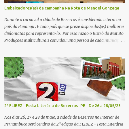
Histórias - Mediador: Janilson Sales Convidados: Ediana Torres e
Embaixadores(as) da campanha Na Rota de Manoel Gonzaga
Biu Lourenço - Acesse aqui para se increver 4º painel- 02/05/25 -
16h: Tema: Dizeres Poéticos - Mediador: Pedro...
Durante o carnaval a cidade de Bezerros é considerada a terra ou
país do Papangu . E todo país que se preze dispõe dos(as) melhores
diplomatas para representa-lo. Por essa razão o Bistrô do Matuto
Produções Multiculturais convidou uma pessoa de cada município
onde a campanha NA ROTA DE MANOEL GONZAGA vai passar
doando os livros A QUEIMADA do escritor Lunas Costa nas
escolas públicas e particulares, e também nas salas de leitura e
bibliotecas comunitárias. Essas pessoas serão EMBAIXADORES e
EMBAIXADORAS da campanha nos seus respectivos municípios.
Se você mora em um dos municípios que faz parte da campanha
NA ROTA DE MANOEL GONZAGA , você pode entrar em contato
com o(a) embaixador(a) e sugerir que um dos livros seja doado
para a sua biblioteca preferida. Conheça nossos embaixadores e
2ª FLIBEZ - Festa Literária de Bezerros- PE - De 26 a 28/05/23
embaixadoras: Recife: Prof. Gérson de Andrade Olinda: Jaboatão
dos Guararapes: Moreno: Flávio Torres Vitória de Santo Antão:
Nos dias 26, 27 e 28 de maio, a cidade de Bezerros no interior de
Profa. Maria do Carmo Pombos: Gra...
Pernambuco será cenário da 2ª edição da FLIBEZ - Festa Literária