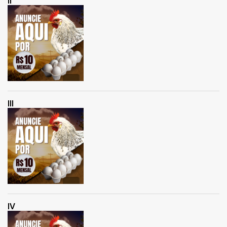
II
III
IV