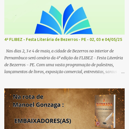
4ª FLIBEZ - Festa Literária de Bezerros - PE - 02, 03 e 04/05/25
Nos dias 2, 3 e 4 de maio, a cidade de Bezerros no interior de
Pernambuco será cenário da 4ª edição da FLIBEZ - Festa Literária
de Bezerros - PE. Com uma vasta programação de palestras,
lançamentos de livros, exposição comercial, entrevistas, saraus
poéticos, atividades recreativas e culturais. Tema: Em tudo há
poesia Homenageados: Escritor Dr. Alex Brito e Poeta Severino
Pedro PAINÉIS LITERÁRIOS: 1º painel- 02/05/25 - 9h: Tema: Em
Tudo Há Poesia - Mediador: Severino Pedro e convidados -
Acesse aqui para se inscrever 2º painel- 02/05/25 - 10h30: Tema:
Saúde Mental e Poesia - Mediador: Pierre Pessôa Convidados:
Cristina Silva e Diogo Pessôa - Acesse aqui para se inscrever 3º
painel- 02/05/25 - 14h30: Tema: A poesia que Encanta e Conta