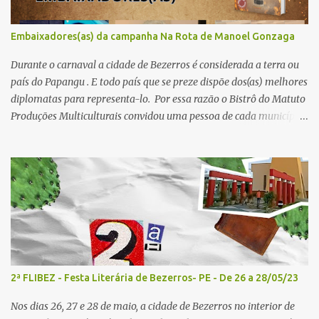
painel- 02/05/25 - 14h30: Tema: A poesia que Encanta e Conta
Histórias - Mediador: Janilson Sales Convidados: Ediana Torres e
Embaixadores(as) da campanha Na Rota de Manoel Gonzaga
Biu Lourenço - Acesse aqui para se increver 4º painel- 02/05/25 -
16h: Tema: Dizeres Poéticos - Mediador: Pedro...
Durante o carnaval a cidade de Bezerros é considerada a terra ou
país do Papangu . E todo país que se preze dispõe dos(as) melhores
diplomatas para representa-lo. Por essa razão o Bistrô do Matuto
Produções Multiculturais convidou uma pessoa de cada município
onde a campanha NA ROTA DE MANOEL GONZAGA vai passar
doando os livros A QUEIMADA do escritor Lunas Costa nas
escolas públicas e particulares, e também nas salas de leitura e
bibliotecas comunitárias. Essas pessoas serão EMBAIXADORES e
EMBAIXADORAS da campanha nos seus respectivos municípios.
Se você mora em um dos municípios que faz parte da campanha
NA ROTA DE MANOEL GONZAGA , você pode entrar em contato
com o(a) embaixador(a) e sugerir que um dos livros seja doado
para a sua biblioteca preferida. Conheça nossos embaixadores e
2ª FLIBEZ - Festa Literária de Bezerros- PE - De 26 a 28/05/23
embaixadoras: Recife: Prof. Gérson de Andrade Olinda: Jaboatão
dos Guararapes: Moreno: Flávio Torres Vitória de Santo Antão:
Nos dias 26, 27 e 28 de maio, a cidade de Bezerros no interior de