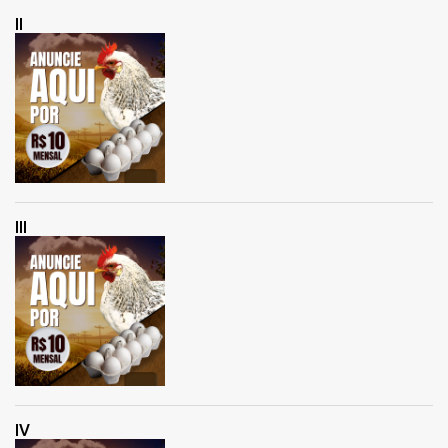
II
III
IV