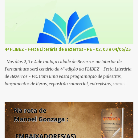
4ª FLIBEZ - Festa Literária de Bezerros - PE - 02, 03 e 04/05/25
Nos dias 2, 3 e 4 de maio, a cidade de Bezerros no interior de
Pernambuco será cenário da 4ª edição da FLIBEZ - Festa Literária
de Bezerros - PE. Com uma vasta programação de palestras,
lançamentos de livros, exposição comercial, entrevistas, saraus
poéticos, atividades recreativas e culturais. Tema: Em tudo há
poesia Homenageados: Escritor Dr. Alex Brito e Poeta Severino
Pedro PAINÉIS LITERÁRIOS: 1º painel- 02/05/25 - 9h: Tema: Em
Tudo Há Poesia - Mediador: Severino Pedro e convidados -
Acesse aqui para se inscrever 2º painel- 02/05/25 - 10h30: Tema:
Saúde Mental e Poesia - Mediador: Pierre Pessôa Convidados:
Cristina Silva e Diogo Pessôa - Acesse aqui para se inscrever 3º