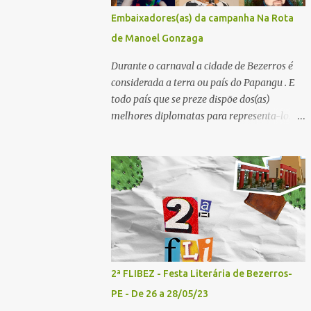
convidados - Acesse aqui para se inscrever
Embaixadores(as) da campanha Na Rota
2º painel- 02/05/25 - 10h30: Tema: Saúde
de Manoel Gonzaga
Mental e Poesia - Mediador: Pierre Pessôa
Convidados: Cristina Silva e Diogo Pessôa -
Durante o carnaval a cidade de Bezerros é
Acesse aqui para se inscrever 3º painel-
considerada a terra ou país do Papangu . E
02/05/25 - 14h30: Tema: A poesia que
todo país que se preze dispõe dos(as)
Encanta e Conta Histórias - Mediador:
melhores diplomatas para representa-lo.
Janilson Sales Convidados: Ediana Torres e
Por essa razão o Bistrô do Matuto Produções
Biu Lourenço - Acesse aqui para se increver
Multiculturais convidou uma pessoa de cada
4º painel- 02/05/25 - 16h: Tema: Dizeres
município onde a campanha NA ROTA DE
Poéticos - Mediador: Pedro...
MANOEL GONZAGA vai passar doando os
livros A QUEIMADA do escritor Lunas Costa
nas escolas públicas e particulares, e
também nas salas de leitura e bibliotecas
comunitárias. Essas pessoas serão
EMBAIXADORES e EMBAIXADORAS da
2ª FLIBEZ - Festa Literária de Bezerros-
campanha nos seus respectivos municípios.
PE - De 26 a 28/05/23
Se você mora em um dos municípios que faz