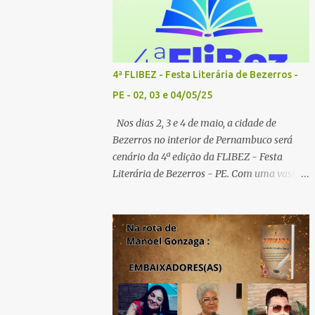
4ª FLIBEZ - Festa Literária de Bezerros -
PE - 02, 03 e 04/05/25
Nos dias 2, 3 e 4 de maio, a cidade de
Bezerros no interior de Pernambuco será
cenário da 4ª edição da FLIBEZ - Festa
Literária de Bezerros - PE. Com uma vasta
programação de palestras, lançamentos de
livros, exposição comercial, entrevistas,
saraus poéticos, atividades recreativas e
culturais. Tema: Em tudo há poesia
Homenageados: Escritor Dr. Alex Brito e
Poeta Severino Pedro PAINÉIS LITERÁRIOS:
1º painel- 02/05/25 - 9h: Tema: Em Tudo
Há Poesia - Mediador: Severino Pedro e