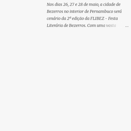
parte da campanha NA ROTA DE MANOEL
Nos dias 26, 27 e 28 de maio, a cidade de
GONZAGA , você pode entrar em contato
Bezerros no interior de Pernambuco será
com o(a) embaixador(a) e sugerir que um
cenário da 2ª edição da FLIBEZ - Festa
dos livros seja doado para a sua biblioteca
Literária de Bezerros. Com uma vasta
preferida. Conheça nossos embaixadores e
programação de palestras, lançamentos de
embaixadoras: Recife: Prof. Gérson de
livros, exposição comercial, entrevistas,
Andrade Olinda: Jaboatão dos Guararapes:
saraus poéticos, atividades recreativas e
Moreno: Flávio Torres Vitória de Santo
culturais. O evento acontecerá na Escola
Antão: Profa. Maria do Carmo Pombos:
Municipal Desembargador Felismino
Gra...
Guedes, situada na praça São Sebastião.
Entrada: 1 quilo de alimento não perecível.
PAINÉIS: 1º painel - 26/05/23 - 9h:
Literatura de cordel, a poesia da gente -
Convidada: Ediana Torres, cordelista.
Convidado: Biu Lourenço, cordelista e
repentista. Mediador: Severino Pedro,
cordelista e compositor. Nesse painel, os
cordelistas bezerrenses membros da
AMALB- Associação do Movimento Artístico