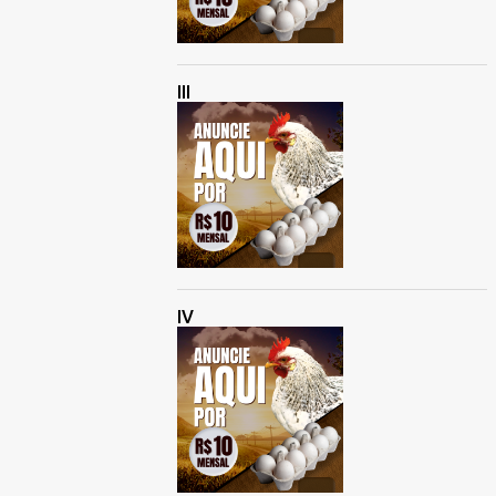
III
IV