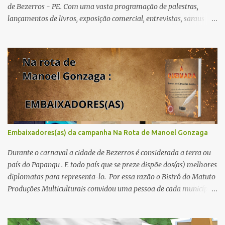
de Bezerros - PE. Com uma vasta programação de palestras,
lançamentos de livros, exposição comercial, entrevistas, saraus
poéticos, atividades recreativas e culturais. Tema: Em tudo há
poesia Homenageados: Escritor Dr. Alex Brito e Poeta Severino
Pedro PAINÉIS LITERÁRIOS: 1º painel- 02/05/25 - 9h: Tema: Em
Tudo Há Poesia - Mediador: Severino Pedro e convidados -
Acesse aqui para se inscrever 2º painel- 02/05/25 - 10h30: Tema:
Saúde Mental e Poesia - Mediador: Pierre Pessôa Convidados:
Cristina Silva e Diogo Pessôa - Acesse aqui para se inscrever 3º
painel- 02/05/25 - 14h30: Tema: A poesia que Encanta e Conta
Histórias - Mediador: Janilson Sales Convidados: Ediana Torres e
Embaixadores(as) da campanha Na Rota de Manoel Gonzaga
Biu Lourenço - Acesse aqui para se increver 4º painel- 02/05/25 -
16h: Tema: Dizeres Poéticos - Mediador: Pedro...
Durante o carnaval a cidade de Bezerros é considerada a terra ou
país do Papangu . E todo país que se preze dispõe dos(as) melhores
diplomatas para representa-lo. Por essa razão o Bistrô do Matuto
Produções Multiculturais convidou uma pessoa de cada município
onde a campanha NA ROTA DE MANOEL GONZAGA vai passar
doando os livros A QUEIMADA do escritor Lunas Costa nas