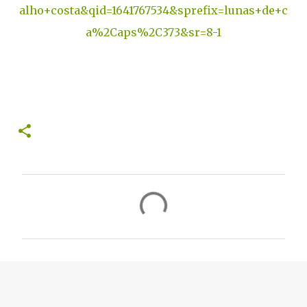
alho+costa&qid=1641767534&sprefix=lunas+de+c
a%2Caps%2C373&sr=8-1
C
o
m
e
n
t