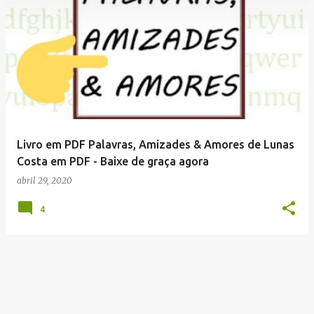
P
o
s
t
a
g
e
Livro em PDF Palavras, Amizades & Amores de Lunas
n
Costa em PDF - Baixe de graça agora
s
abril 29, 2020
4