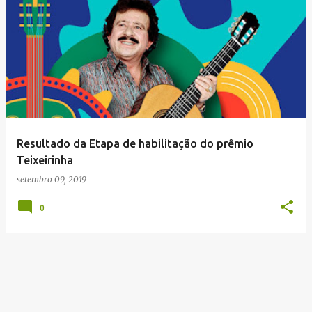
P
o
s
t
a
g
e
Resultado da Etapa de habilitação do prêmio
n
Teixeirinha
s
setembro 09, 2019
0