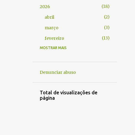
18
2026
2
abril
3
março
13
fevereiro
MOSTRAR MAIS
1
2025
1
março
1
2024
Denunciar abuso
1
abril
2
2023
Total de visualizações de
página
1
outubro
1
maio
1
2022
1
janeiro