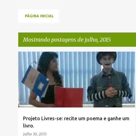
PÁGINA INICIAL
Mostrando postagens de julho, 2015
P
o
s
t
a
g
e
Projeto Livres-se: recite um poema e ganhe um
n
livro.
s
julho 30, 2015