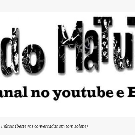
Pular para o conteúdo principal
s inúteis (besteiras conversadas em tom solene).