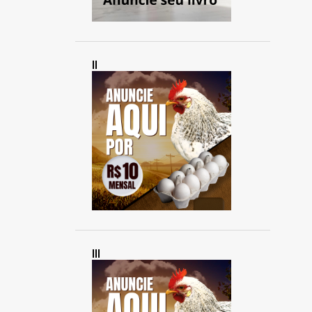
II
III