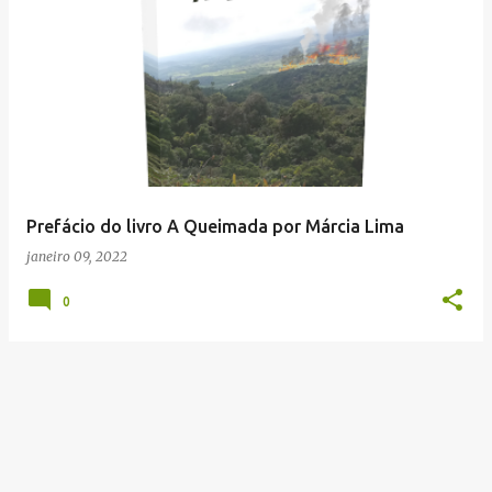
P
o
s
t
a
g
e
Prefácio do livro A Queimada por Márcia Lima
n
janeiro 09, 2022
s
0