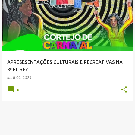
P
o
s
t
a
g
e
APRESESENTAÇÕES CULTURAIS E RECREATIVAS NA
n
3ª FLIBEZ
s
abril 02, 2024
0