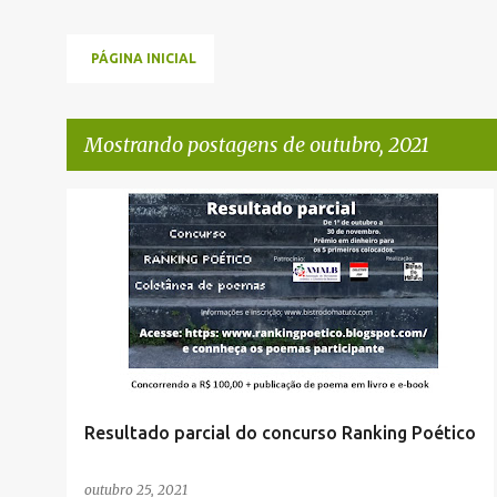
PÁGINA INICIAL
Mostrando postagens de outubro, 2021
P
o
s
t
a
g
e
Resultado parcial do concurso Ranking Poético
n
s
outubro 25, 2021