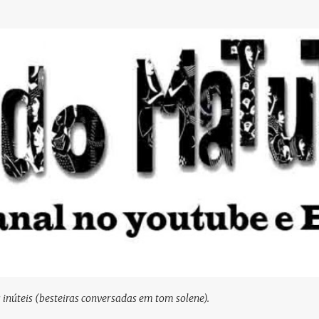
Pular para o conteúdo principal
s inúteis (besteiras conversadas em tom solene).