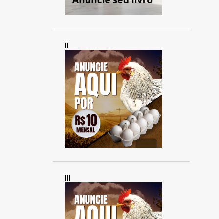
II
III