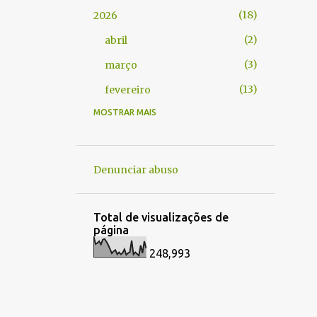
18
2026
2
abril
3
março
13
fevereiro
MOSTRAR MAIS
1
2025
1
março
1
2024
Denunciar abuso
1
abril
2
2023
Total de visualizações de
página
1
outubro
248,993
1
maio
1
2022
1
janeiro