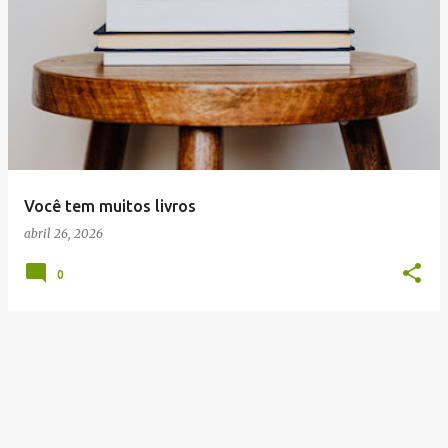
P
o
s
t
a
g
e
Você tem muitos livros
n
abril 26, 2026
s
0