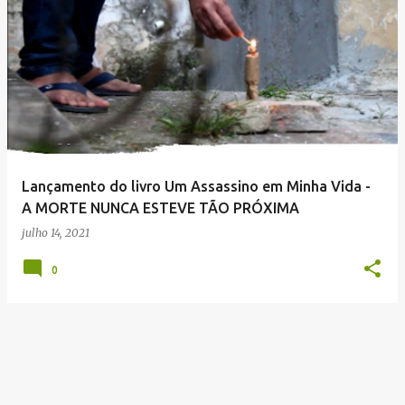
P
o
s
t
a
g
e
Lançamento do livro Um Assassino em Minha Vida -
n
A MORTE NUNCA ESTEVE TÃO PRÓXIMA
s
julho 14, 2021
0